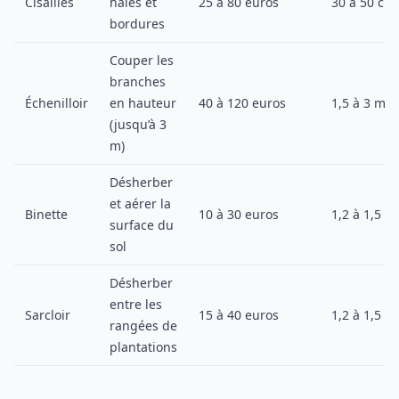
Cisailles
haies et
25 à 80 euros
30 à 50 cm
bordures
Couper les
branches
Échenilloir
en hauteur
40 à 120 euros
1,5 à 3 m
(jusqu’à 3
m)
Désherber
et aérer la
Binette
10 à 30 euros
1,2 à 1,5 m
surface du
sol
Désherber
entre les
Sarcloir
15 à 40 euros
1,2 à 1,5 m
rangées de
plantations