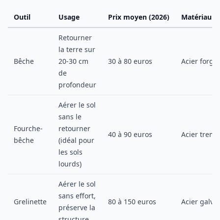
Outil
Usage
Prix moyen (2026)
Matériau 
Retourner
la terre sur
Bêche
20-30 cm
30 à 80 euros
Acier forgé
de
profondeur
Aérer le sol
sans le
Fourche-
retourner
40 à 90 euros
Acier trem
bêche
(idéal pour
les sols
lourds)
Aérer le sol
sans effort,
Grelinette
80 à 150 euros
Acier galva
préserve la
structure