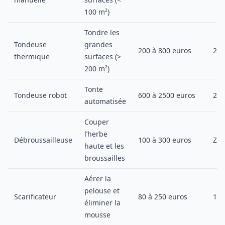
100 m²)
Tondre les
Tondeuse
grandes
200 à 800 euros
200
thermique
surfaces (>
200 m²)
Tonte
Tondeuse robot
600 à 2500 euros
200
automatisée
Couper
l’herbe
Débroussailleuse
100 à 300 euros
Zon
haute et les
broussailles
Aérer la
pelouse et
Scarificateur
80 à 250 euros
100
éliminer la
mousse