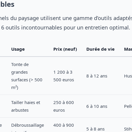
bles
nels du paysage utilisent une gamme d’outils adapté
s 6 outils incontournables pour un entretien optimal.
Usage
Prix (neuf)
Durée de vie
Ma
Tonte de
grandes
1 200 à 3
8 à 12 ans
Hus
surfaces (> 500
500 euros
m²)
Tailler haies et
250 à 600
6 à 10 ans
Pel
arbustes
euros
e
Débroussaillage
400 à 900
5 à 8 ans
Stih