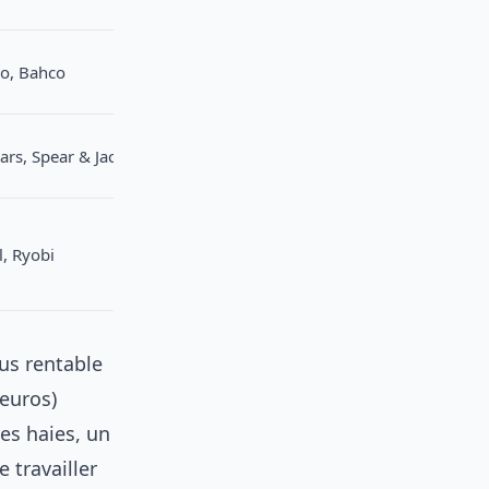
co, Bahco
kars, Spear & Jackson
l, Ryobi
lus rentable
euros)
es haies, un
 travailler