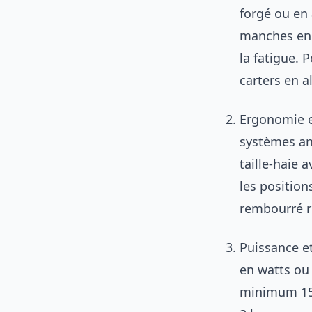
forgé ou en 
manches en f
la fatigue. 
carters en a
Ergonomie et
systèmes ant
taille-haie 
les position
rembourré ré
Puissance e
en watts ou
minimum 15 