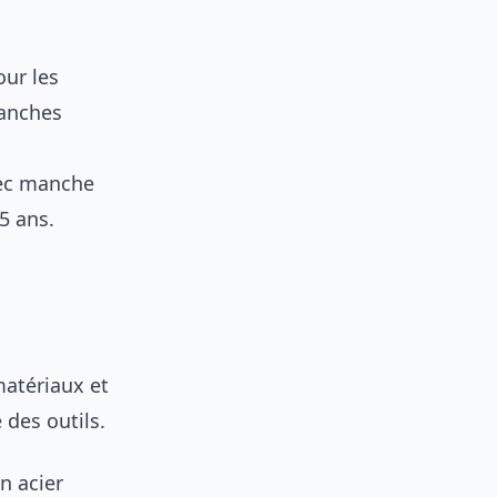
our les
ranches
avec manche
5 ans.
matériaux et
 des outils.
n acier