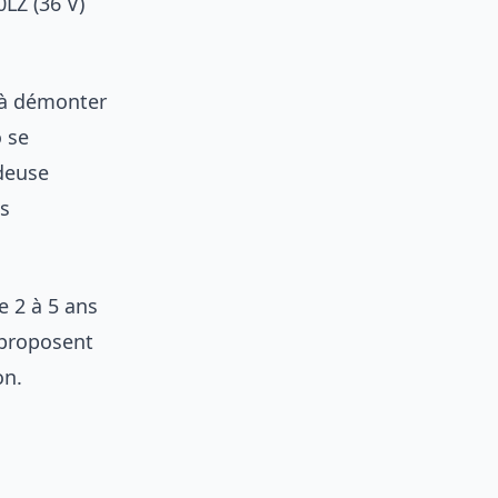
LZ (36 V)
s à démonter
o se
deuse
ps
e 2 à 5 ans
 proposent
on.