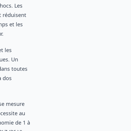
chocs. Les
t réduisent
mps et les
r.
t les
ques. Un
 dans toutes
à dos
 se mesure
cessite au
nomie de 1 à