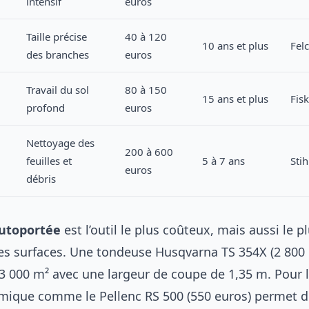
intensif
euros
Taille précise
40 à 120
10 ans et plus
Fel
des branches
euros
Travail du sol
80 à 150
15 ans et plus
Fis
profond
euros
Nettoyage des
200 à 600
feuilles et
5 à 7 ans
Stih
euros
débris
utoportée
est l’outil le plus coûteux, mais aussi le p
es surfaces. Une tondeuse Husqvarna TS 354X (2 800 
 3 000 m² avec une largeur de coupe de 1,35 m. Pour l
rmique comme le Pellenc RS 500 (550 euros) permet de