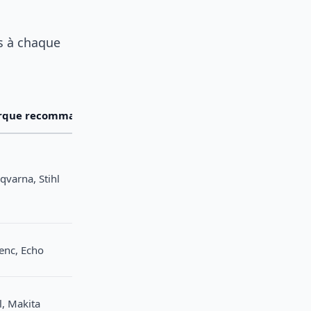
s à chaque
rque recommandée
qvarna, Stihl
lenc, Echo
l, Makita