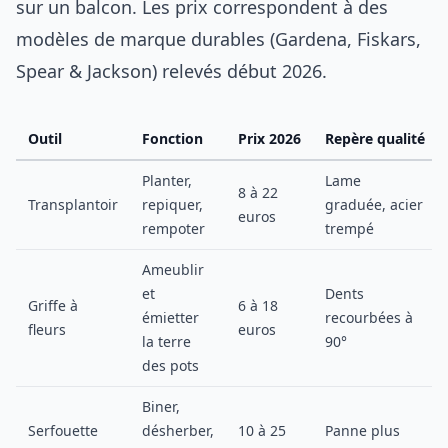
sur un balcon. Les prix correspondent à des
modèles de marque durables (Gardena, Fiskars,
Spear & Jackson) relevés début 2026.
Outil
Fonction
Prix 2026
Repère qualité
Planter,
Lame
8 à 22
Transplantoir
repiquer,
graduée, acier
euros
rempoter
trempé
Ameublir
et
Dents
Griffe à
6 à 18
émietter
recourbées à
fleurs
euros
la terre
90°
des pots
Biner,
Serfouette
désherber,
10 à 25
Panne plus