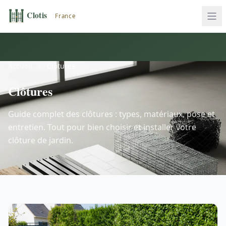
Accueil
/
Clôtures
Clôtures
Guide complet des clôtures : types, matériaux, pose et
entretien. Tout pour bien choisir et installer votre
clôture de jardin.