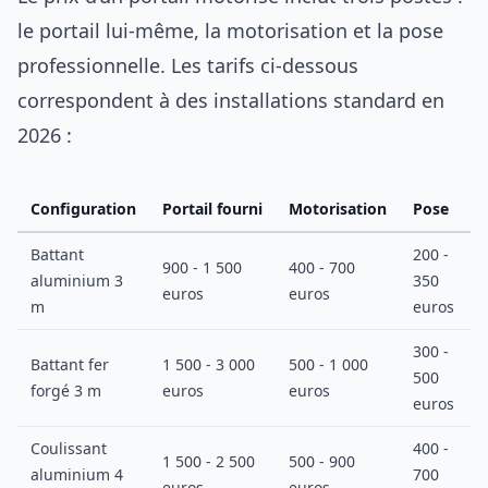
le portail lui-même, la motorisation et la pose
professionnelle. Les tarifs ci-dessous
correspondent à des installations standard en
2026 :
Configuration
Portail fourni
Motorisation
Pose
Battant
200 -
900 - 1 500
400 - 700
1
aluminium 3
350
euros
euros
m
euros
300 -
Battant fer
1 500 - 3 000
500 - 1 000
2
500
forgé 3 m
euros
euros
euros
Coulissant
400 -
1 500 - 2 500
500 - 900
2
aluminium 4
700
euros
euros