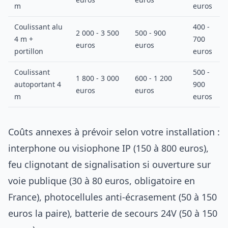
m
euros
Coulissant alu
400 -
2 000 - 3 500
500 - 900
2
4 m +
700
euros
euros
portillon
euros
Coulissant
500 -
1 800 - 3 000
600 - 1 200
2
autoportant 4
900
euros
euros
m
euros
Coûts annexes à prévoir selon votre installation :
interphone ou visiophone IP (150 à 800 euros),
feu clignotant de signalisation si ouverture sur
voie publique (30 à 80 euros, obligatoire en
France), photocellules anti-écrasement (50 à 150
euros la paire), batterie de secours 24V (50 à 150